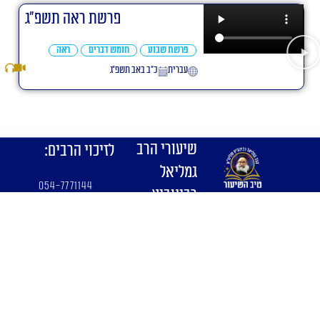
פרשת ראה תשפ"ג
פרשת שבוע
חומש דברים
ראה
עברית
כ״ב באב תשפ״ג
שיעורי הרב
לזיכוי הרבים:
גמליאל
054-7771144
רבינוביץ
וואטצאפ
שליט"א
בלבד
zeligk@gma
רח' ישעיהו 7
il.com
ירושלים
netanelgold
זמני קבלת קהל
3@gmail.co
בטלפון 053-