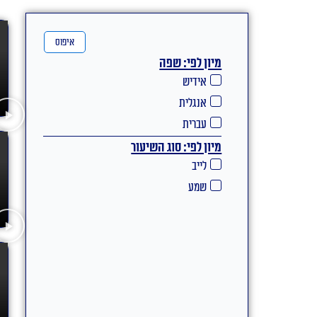
איפוס
מיון לפי: שפה
אידיש
אנגלית
עברית
מיון לפי: סוג השיעור
לייב
שמע