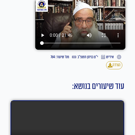
אידיש
י״ט בניסן תשפ״ב
מס' שיעור: 764
הורדה
עוד שיעורים בנושא: