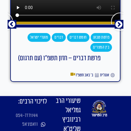
פרשת שבוע
חומש דברים
דברים
מועדי ישראל
בין המצרים
פרשת דברים – חזון תשפ"ו (עם תרגום)
אנגלית
ב׳ באב תשפ״ו
שיעורי הרב
לזיכוי הרבים:
גמליאל
054-7771144
רבינוביץ
וואטצאפ
שליט"א