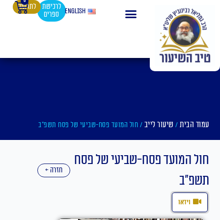
0
עגלת
ילוג
לרכישת
לתרומה
English
ספרים
קניות
תוכן
עמוד הבית
שיעור לייב
/
/ חול המועד פסח-שביעי של פסח תשפ"ב
חול המועד פסח-שביעי של פסח
חזרה ←
תשפ"ב
וידאו