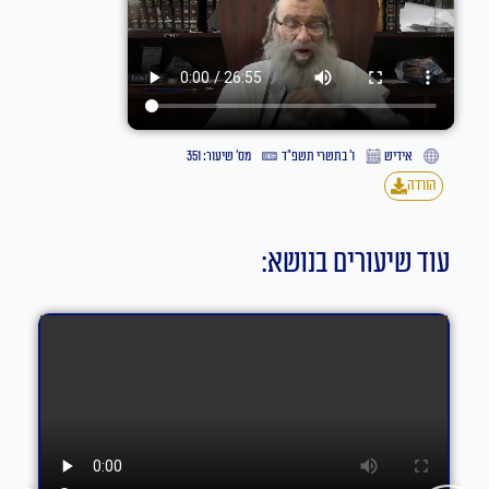
אידיש
ו׳ בתשרי תשפ״ד
מס' שיעור: 351
הורדה
עוד שיעורים בנושא: