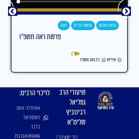
פרשת שבוע
חומש דברים
ראה
פרשת ראה תשפ"ו
אידיש
כ״ג באב תשפ״ו
שיעורי הרב
לזיכוי הרבים:
גמליאל
054-7771144
רבינוביץ
וואטצאפ
שליט"א
בלבד
zeligk@gma
רח' ישעיהו 7