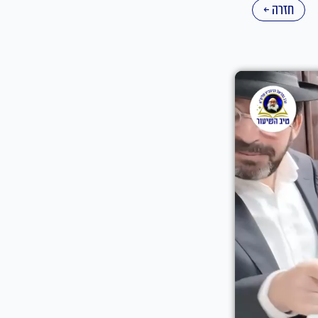
חזרה ←