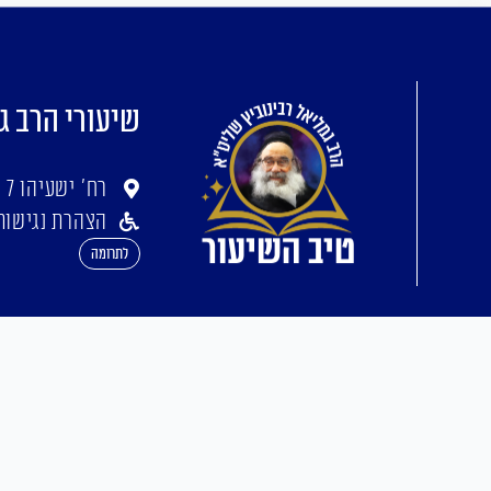
שיעורי הרב ג
רח' ישעיהו 7 ירושלים
הצהרת נגישות
לתרומה