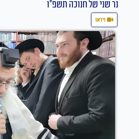
נר שני של חנוכה תשפ"ו
וידאו