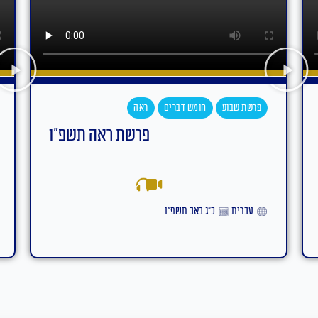
פרשת שבוע
חומש דברים
עקב
פ"ו
פרשת עקב תשפ"ו
אידיש
ט״ז באב תשפ״ו