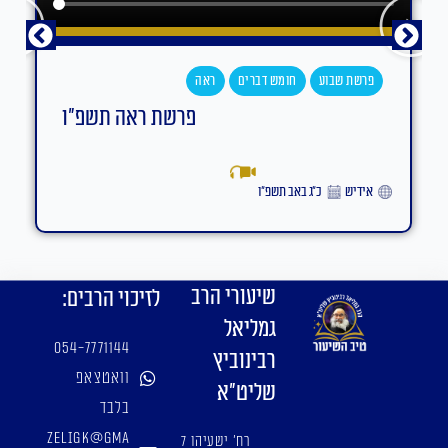
פרשת שבוע
חומש דברים
ראה
פרשת ראה תשפ"ו
אידיש
כ״ג באב תשפ״ו
שיעורי הרב
לזיכוי הרבים:
גמליאל
054-7771144
רבינוביץ
וואטצאפ
שליט"א
בלבד
zeligk@gma
רח' ישעיהו 7