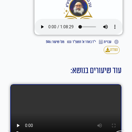
עברית
י״ד באדר א׳ תשפ״ד
מס' שיעור: 546
הורדה
עוד שיעורים בנושא: