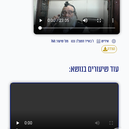
אידיש
ו׳ באייר תשפ״ג
מס' שיעור: 768
הורדה
עוד שיעורים בנושא: