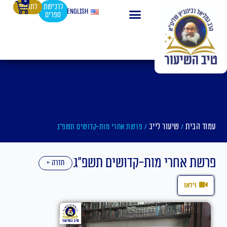
0
עגלת
ילוג
לרכישת
לתרומה
English
ספרים
קניות
תוכן
עמוד הבית
שיעור לייב
/
/ פרשת אחרי מות-קדושים תשפ"ג
פרשת אחרי מות-קדושים תשפ"ג
חזרה ←
וידאו