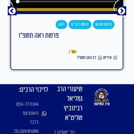
פרשת שבוע
חומש דברים
ראה
פרשת ראה תשפ"ו
אידיש
כ״ג באב תשפ״ו
שיעורי הרב
לזיכוי הרבים:
גמליאל
054-7771144
רבינוביץ
וואטצאפ
שליט"א
בלבד
zeligk@gma
רח' ישעיהו 7