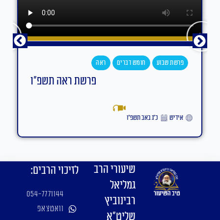
פרשת שבוע
חומש דברים
ראה
פרשת ראה תשפ"ו
אידיש
כ״ג באב תשפ״ו
שיעורי הרב
לזיכוי הרבים:
גמליאל
054-7771144
רבינוביץ
וואטצאפ
שליט"א