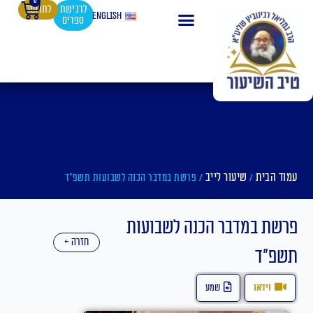
0
עגלת
ילוג
לרכישת
לתרומה
English
ספרים
קניות
תוכן
עמוד הבית
שיעור לייב
/
/ פרשת במדבר הכנה לשבועות תשפ"ד
פרשת במדבר הכנה לשבועות
חזרה ←
תשפ"ד
וידאו
שמע