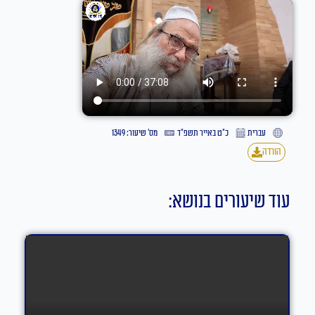
עברית
כ״ט באייר תשפ״ד
מס' שיעור: 1349
הורדה
עוד שיעורים בנושא: