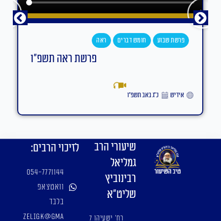
פרשת שבוע
חומש דברים
ראה
פרשת ראה תשפ"ו
אידיש
כ״ג באב תשפ״ו
שיעורי הרב
לזיכוי הרבים:
גמליאל
054-7771144
רבינוביץ
וואטצאפ
שליט"א
בלבד
zeligk@gma
רח' ישעיהו 7