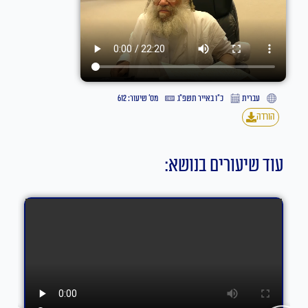
עברית
כ״ו באייר תשפ״ג
מס' שיעור: 612
הורדה
עוד שיעורים בנושא: