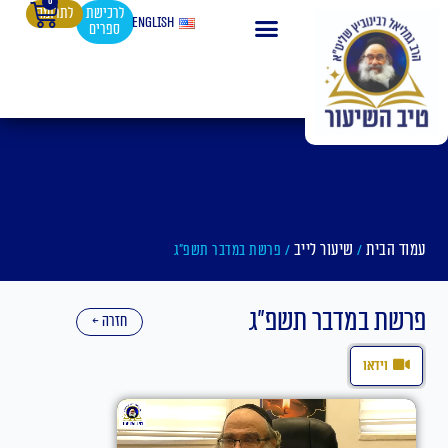
0
עגלת
ילוג
לרכישת
לתרומה
English
ספרים
קניות
תוכן
עמוד הבית
שיעור לייב
/
/ פרשת במדבר תשפ"ג
פרשת במדבר תשפ"ג
חזרה ←
וידאו