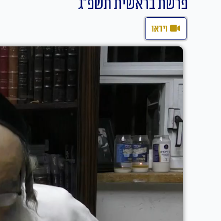
פרשת בראשית תשפ"ג
וידאו