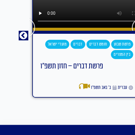
פרשת שבוע
חומש במדבר
מטות
מסעי
מועדי ישראל
בין המצרים
פרשת מטות-מסעי תשפ"ו (עם תרגום)
אנגלית
כ״ד בתמוז תשפ״ו