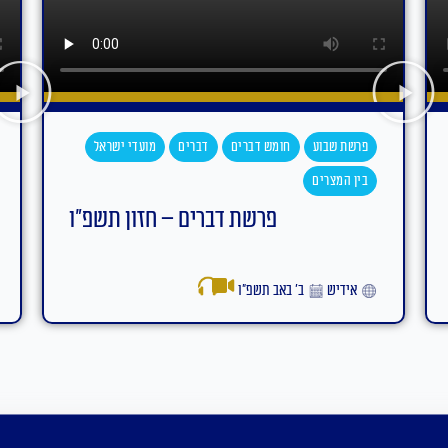
 ישראל
פרשת שבוע
חומש דברים
דברים
מועדי ישראל
בין המצרים
 תשפ"ו
פרשת דברים – חזון תשפ"ו
עברית
ב׳ באב תשפ״ו