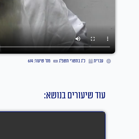
עברית
כ״ג בתשרי תשפ״ג
מס' שיעור: 614
עוד שיעורים בנושא: