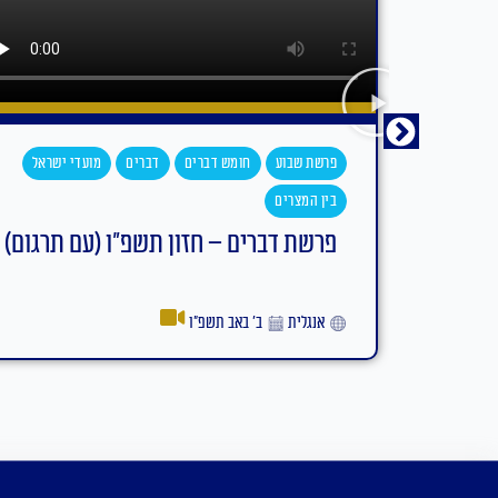
ים
מועדי ישראל
פרשת שבוע
חומש דברים
דברים
מועדי
בין המצרים
פ"ו (עם תרגום)
פרשת דברים – חזון
אידיש
ב׳ באב תשפ״ו