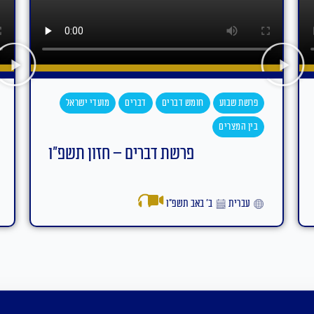
פרשת שבוע
חומש דברים
דברים
מועדי ישראל
בין המצרים
פרשת דברים – חזון תשפ"ו
עברית
ב׳ באב תשפ״ו