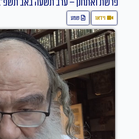
פרשת ואתחנן – ערב תשעה באב תשפ"ג
וידאו
שמע