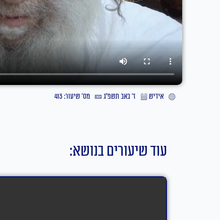
אידיש
ז׳ באב תשפ״ג
מס' שיעור: 413
עוד שיעורים בנושא: