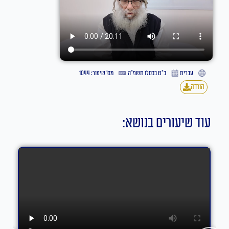
עברית
כ״ט בכסלו תשפ״ה
מס' שיעור: 1044
הורדה
עוד שיעורים בנושא: