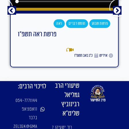
פרשת שבוע
חומש דברים
ראה
פרשת ראה תשפ"ו
אידיש
כ״ג באב תשפ״ו
שיעורי הרב
לזיכוי הרבים:
גמליאל
054-7771144
רבינוביץ
וואטצאפ
שליט"א
בלבד
zeligk@gma
רח' ישעיהו 7