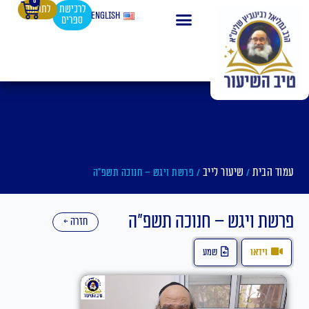
0
עגלת
ילוג
לרכישת
לתרומה
English
ספרים
קניות
תוכן
עמוד הבית
שיעור לייב
/
/ פרשת ויגש – חנוכה תשפ"ה
פרשת ויגש – חנוכה תשפ"ה
חזרה ←
וידאו
שמע