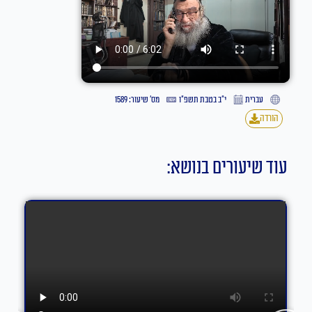
עברית
י״ב בטבת תשפ״ו
מס' שיעור: 1589
הורדה
עוד שיעורים בנושא: