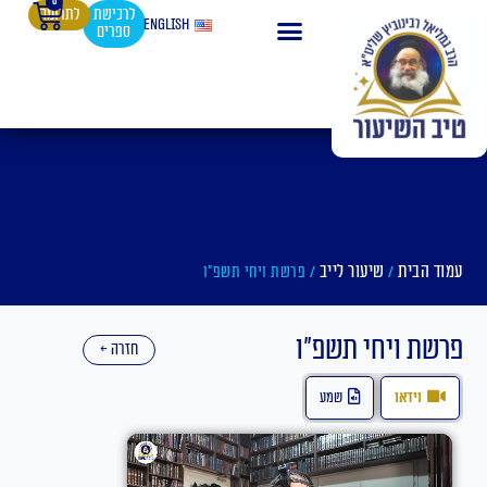
0
עגלת
ילוג
לרכישת
לתרומה
English
ספרים
קניות
תוכן
עמוד הבית
שיעור לייב
/
/ פרשת ויחי תשפ"ו
פרשת ויחי תשפ"ו
חזרה ←
וידאו
שמע