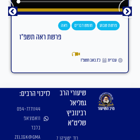
פרשת שבוע
חומש דברים
ראה
פרשת ראה תשפ"ו
עברית
כ״ג באב תשפ״ו
שיעורי הרב
לזיכוי הרבים:
גמליאל
054-7771144
רבינוביץ
וואטצאפ
שליט"א
בלבד
zeligk@gma
רח' ישעיהו 7