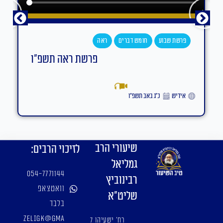
פרשת שבוע
חומש דברים
ראה
פרשת ראה תשפ"ו
אידיש
כ״ג באב תשפ״ו
שיעורי הרב
לזיכוי הרבים:
גמליאל
054-7771144
רבינוביץ
וואטצאפ
שליט"א
בלבד
zeligk@gma
רח' ישעיהו 7