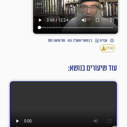
עברית
ג׳ בתשרי תשפ״ב
מס' שיעור: 513
הורדה
עוד שיעורים בנושא: