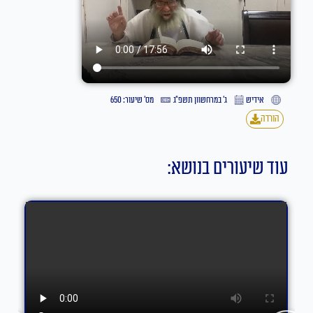
אידיש
ג׳ במרחשוון תשפ״ג
מס' שיעור: 650
הורדה
עוד שיעורים בנושא: