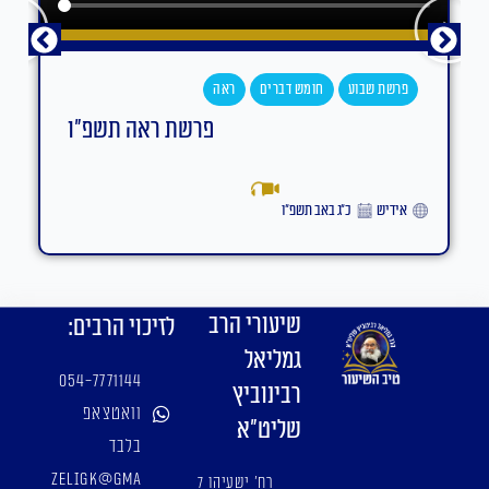
פרשת שבוע
חומש דברים
ראה
פרשת ראה תשפ"ו
אידיש
כ״ג באב תשפ״ו
שיעורי הרב
לזיכוי הרבים:
גמליאל
054-7771144
רבינוביץ
וואטצאפ
שליט"א
בלבד
zeligk@gma
רח' ישעיהו 7