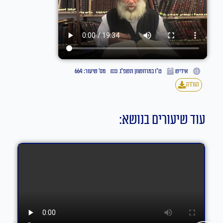
אידיש
ט״ו במרחשוון תשפ״ג
מס' שיעור: 664
הורדה
עוד שיעורים בנושא: