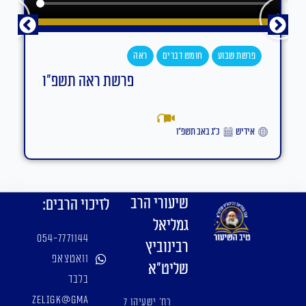
פרשת שבוע
חומש דברים
ראה
פרשת ראה תשפ"ו
אידיש
כ״ג באב תשפ״ו
שיעורי הרב
לזיכוי הרבים:
גמליאל
054-7771144
רבינוביץ
וואטצאפ
שליט"א
בלבד
zeligk@gma
רח' ישעיהו 7