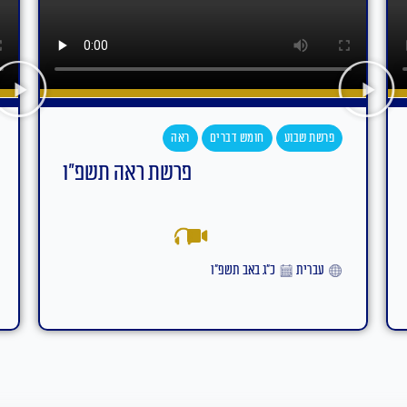
פרשת שבוע
חומש דברים
עקב
פרשת עקב תשפ"ו
אידיש
ט״ז באב תשפ״ו