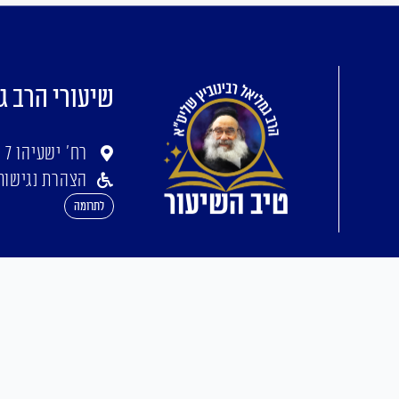
שיעורי הרב ג
רח' ישעיהו 7 ירושלים
הצהרת נגישות
לתרומה