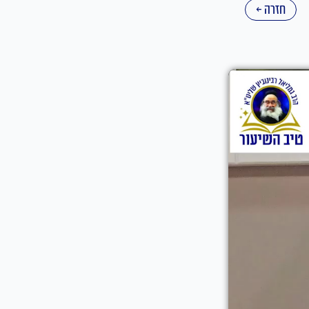
חזרה ←