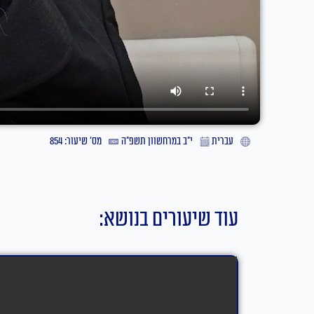
עברית
י״ב במרחשוון תשפ״ה
מס' שיעור: 854
עוד שיעורים בנושא: