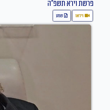
פרשת וירא תשפ"ה
וידאו
שמע