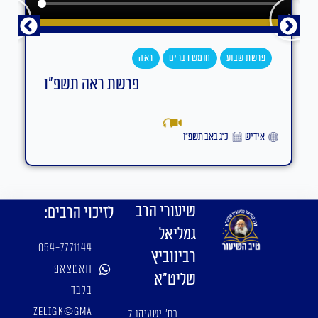
פרשת שבוע
חומש דברים
ראה
פרשת ראה תשפ"ו
אידיש
כ״ג באב תשפ״ו
שיעורי הרב
לזיכוי הרבים:
גמליאל
054-7771144
רבינוביץ
וואטצאפ
שליט"א
בלבד
zeligk@gma
רח' ישעיהו 7