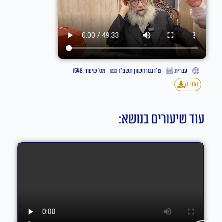
עברית
ט״ו במרחשוון תשפ״ו
מס' שיעור: 1548
הורדה
עוד שיעורים בנושא: