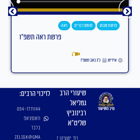
פרשת שבוע
חומש דברים
ראה
פרשת ראה תשפ"ו
אידיש
כ״ג באב תשפ״ו
שיעורי הרב
לזיכוי הרבים:
גמליאל
054-7771144
רבינוביץ
וואטצאפ
שליט"א
בלבד
zeligk@gma
רח' ישעיהו 7