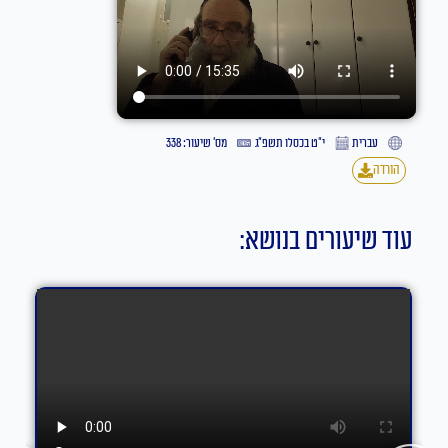
עברית
י״ט בכסלו תשפ״ג
מס' שיעור: 338
הורדה
עוד שיעורים בנושא: