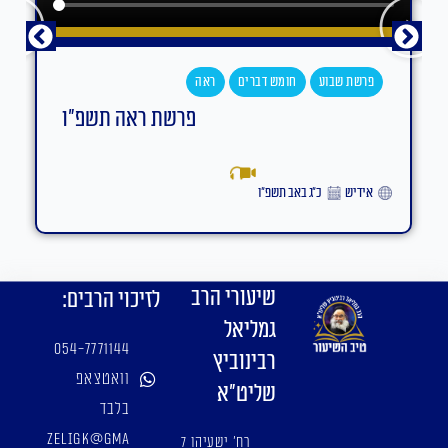
פרשת שבוע
חומש דברים
ראה
פרשת ראה תשפ"ו
אידיש
כ״ג באב תשפ״ו
שיעורי הרב
לזיכוי הרבים:
גמליאל
054-7771144
רבינוביץ
וואטצאפ
שליט"א
בלבד
zeligk@gma
רח' ישעיהו 7