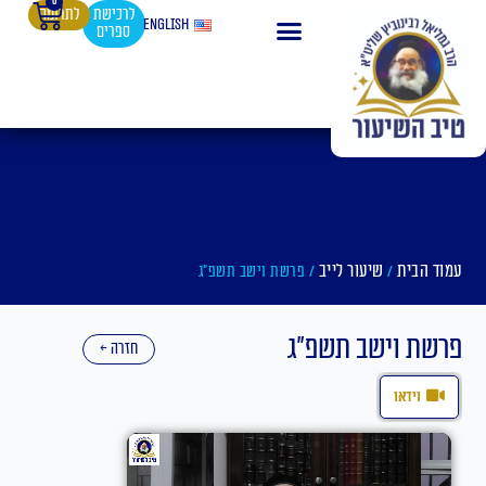
0
עגלת
ילוג
לרכישת
לתרומה
English
ספרים
קניות
תוכן
עמוד הבית
שיעור לייב
/
/ פרשת וישב תשפ"ג
פרשת וישב תשפ"ג
חזרה ←
וידאו