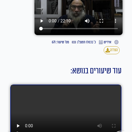
אידיש
כ׳ בכסלו תשפ״ג
מס' שיעור: 671
הורדה
עוד שיעורים בנושא: