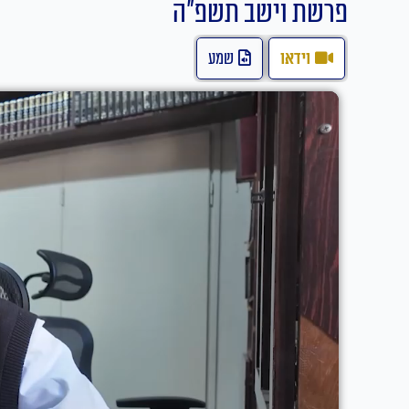
פרשת וישב תשפ"ה
וידאו
שמע