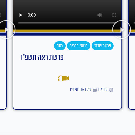
פרשת שבוע
חומש דברים
עקב
פרשת עקב תשפ"ו
אידיש
ט״ז באב תשפ״ו