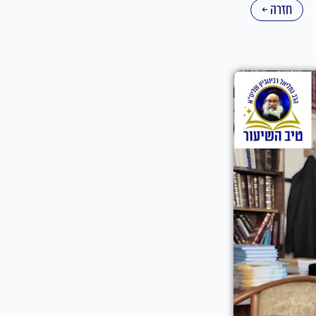
חזרה ←