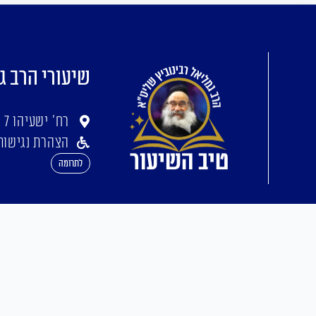
שיעורי הרב ג
רח' ישעיהו 7 ירושלים
הצהרת נגישות
לתרומה