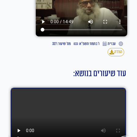
עברית
ו׳ בתמוז תשפ״א
מס' שיעור: 327
הורדה
עוד שיעורים בנושא: