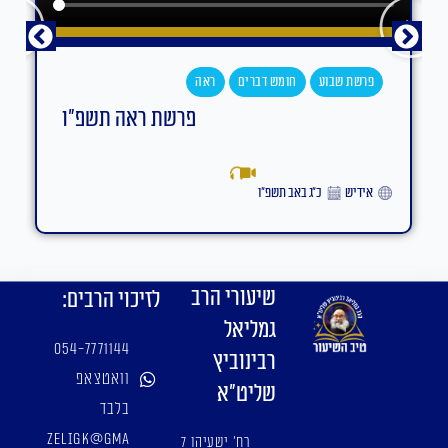
פרשת שבוע
חומש דברים
ראה
פרשת ראה תשפ"ו
אידיש
כ״ג באב תשפ״ו
שיעורי הרב
לזיכוי הרבים:
גמליאל
054-7771144
רבינוביץ
וואטצאפ
שליט"א
בלבד
zeligk@gma
רח' ישעיהו 7