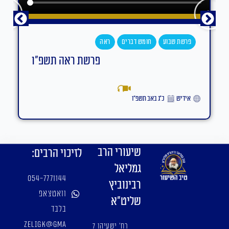
פרשת שבוע
חומש דברים
ראה
פרשת ראה תשפ"ו
אידיש
כ״ג באב תשפ״ו
שיעורי הרב
לזיכוי הרבים:
גמליאל
054-7771144
רבינוביץ
וואטצאפ
שליט"א
בלבד
zeligk@gma
רח' ישעיהו 7