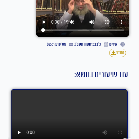
אידיש
כ״ב במרחשוון תשפ״ג
מס' שיעור: 685
הורדה
עוד שיעורים בנושא: