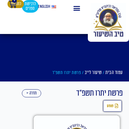
0
עגלת
ילוג
לרכישת
לתרומה
English
ספרים
קניות
תוכן
עמוד הבית
שיעור לייב
/
/ פרשת יתרו תשפ"ד
פרשת יתרו תשפ"ד
חזרה ←
שמע