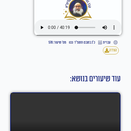
עברית
כ״ג בשבט תשפ״ד
מס' שיעור: 578
הורדה
עוד שיעורים בנושא: