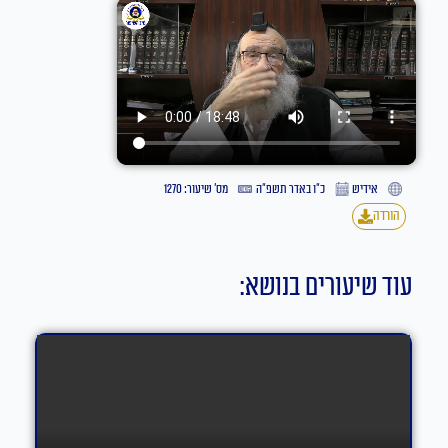
אידיש
כ״ו באדר תשפ״ה
מס' שיעור: 1270
הורדה
עוד שיעורים בנושא: