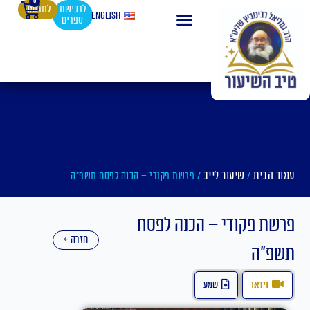
0
עגלת
ילוג
לרכישת
לתרומה
English
ספרים
קניות
תוכן
עמוד הבית
שיעור לייב
/
/ פרשת פקודי – הכנה לפסח תשפ"ה
פרשת פקודי – הכנה לפסח
חזרה ←
תשפ"ה
וידאו
שמע