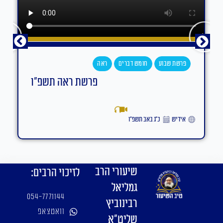
פרשת שבוע
חומש דברים
ראה
פרשת ראה תשפ"ו
אידיש
כ״ג באב תשפ״ו
שיעורי הרב
לזיכוי הרבים:
גמליאל
054-7771144
רבינוביץ
וואטצאפ
שליט"א