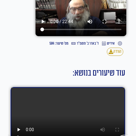
אידיש
ד׳ באדר ב׳ תשפ״ד
מס' שיעור: 584
הורדה
עוד שיעורים בנושא: