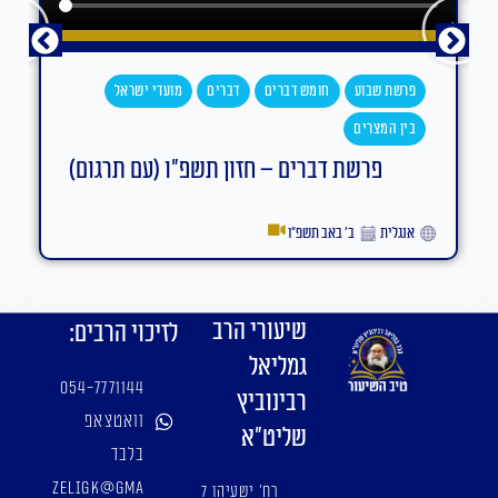
פרשת שבוע
חומש דברים
דברים
מועדי ישראל
בין המצרים
פרשת דברים – חזון תשפ"ו (עם תרגום)
אנגלית
ב׳ באב תשפ״ו
שיעורי הרב
לזיכוי הרבים:
גמליאל
054-7771144
רבינוביץ
וואטצאפ
שליט"א
בלבד
zeligk@gma
רח' ישעיהו 7