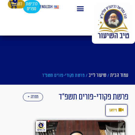
0
עגלת
ילוג
לרכישת
לתרומה
English
ספרים
קניות
תוכן
עמוד הבית
שיעור לייב
/
/ פרשת פקודי-פורים תשפ"ד
פרשת פקודי-פורים תשפ"ד
חזרה ←
וידאו