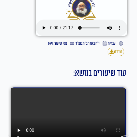
עברית
י״ח באדר ב׳ תשפ״ד
מס' שיעור: 694
הורדה
עוד שיעורים בנושא: