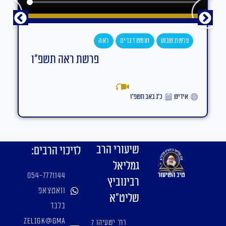
פרשת שבוע
חומש דברים
ראה
פרשת ראה תשפ"ו
אידיש
כ״ג באב תשפ״ו
שיעורי הרב
לזיכוי הרבים:
גמליאל
054-7771144
רבינוביץ
וואטצאפ
שליט"א
בלבד
zeligk@gma
רח' ישעיהו 7