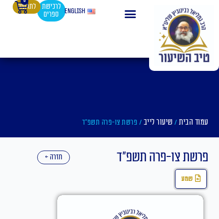
0
עגלת
ילוג
לרכישת
לתרומה
English
ספרים
קניות
תוכן
עמוד הבית
שיעור לייב
/
/ פרשת צו-פרה תשפ"ד
פרשת צו-פרה תשפ"ד
חזרה ←
שמע