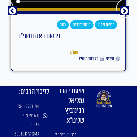
פרשת שבוע
חומש דברים
ראה
פרשת ראה תשפ"ו
אידיש
כ״ג באב תשפ״ו
שיעורי הרב
לזיכוי הרבים:
גמליאל
054-7771144
רבינוביץ
וואטצאפ
שליט"א
בלבד
zeligk@gma
רח' ישעיהו 7