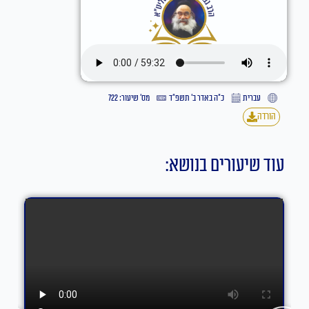
עברית
כ״ה באדר ב׳ תשפ״ד
מס' שיעור: 722
הורדה
עוד שיעורים בנושא: