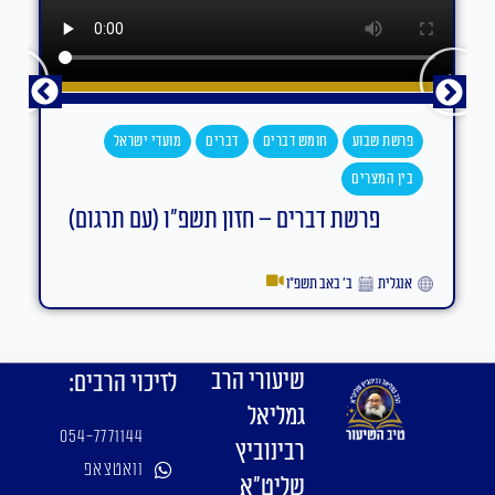
פרשת שבוע
חומש דברים
דברים
מועדי ישראל
בין המצרים
פרשת דברים – חזון תשפ"ו (עם תרגום)
אנגלית
ב׳ באב תשפ״ו
שיעורי הרב
לזיכוי הרבים:
גמליאל
054-7771144
רבינוביץ
וואטצאפ
שליט"א