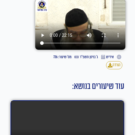
אידיש
ג׳ בניסן תשפ״ד
מס' שיעור: 736
הורדה
עוד שיעורים בנושא: