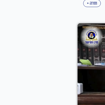
חזרה ←