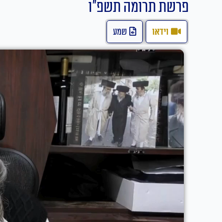
פרשת תרומה תשפ"ו
וידאו
שמע