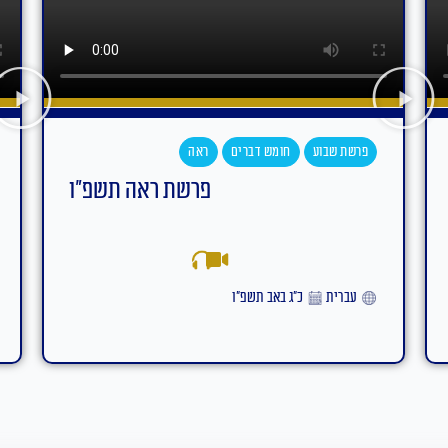
פרשת שבוע
חומש דברים
עקב
פרשת עקב תשפ"ו
אידיש
ט״ז באב תשפ״ו