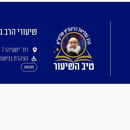
שיעורי הרב ג
רח' ישעיהו 7 ירושלים
הצהרת נגישות
לתרומה