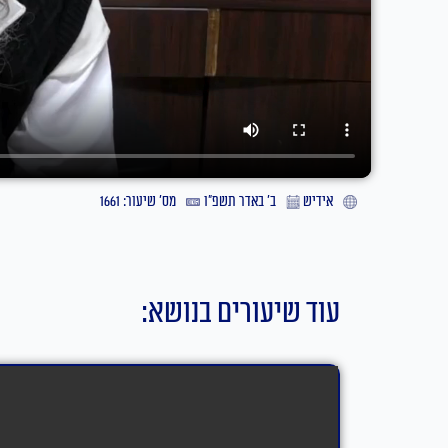
אידיש
ב׳ באדר תשפ״ו
מס' שיעור: 1661
עוד שיעורים בנושא: