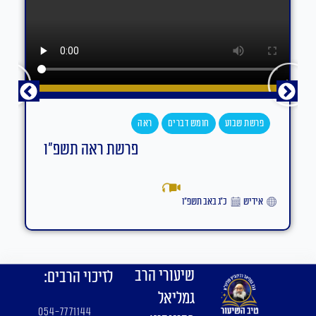
פרשת שבוע
חומש דברים
ראה
פרשת ראה תשפ"ו
אידיש
כ״ג באב תשפ״ו
שיעורי הרב
לזיכוי הרבים:
גמליאל
054-7771144