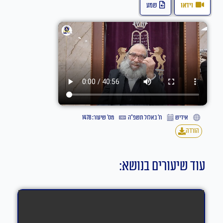
וידאו
שמע
אידיש
ח׳ באלול תשפ״ה
מס' שיעור: 1478
הורדה
עוד שיעורים בנושא: