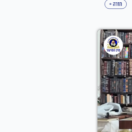
חזרה ←