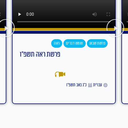
פרשת שבוע
חומש דברים
עקב
פרשת עקב תשפ"ו
אידיש
ט״ז באב תשפ״ו