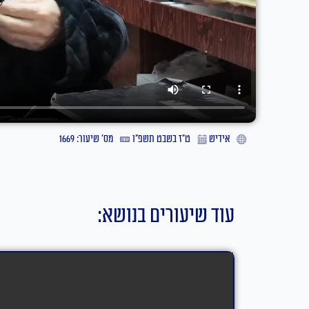
אידיש
ט״ז בשבט תשפ״ו
מס' שיעור: 1669
עוד שיעורים בנושא: