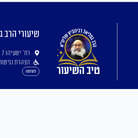
שיעורי הרב ג
רח' ישעיהו 7 ירושלים
הצהרת נגישות
לתרומה