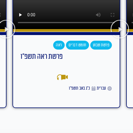
פרשת שבוע
חומש דברים
עקב
פרשת עקב תשפ"ו
אידיש
ט״ז באב תשפ״ו