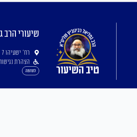
שיעורי הרב ג
רח' ישעיהו 7 ירושלים
הצהרת נגישות
לתרומה