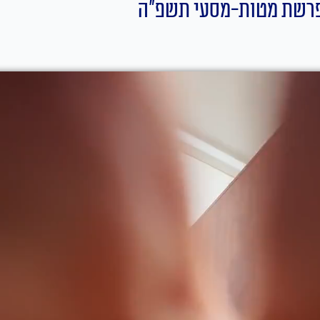
ם פרשת מטות-מסעי תשפ"ה