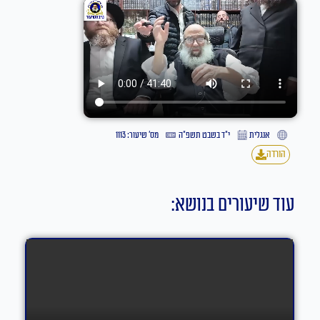
אנגלית
י״ד בשבט תשפ״ה
מס' שיעור: 1113
הורדה
עוד שיעורים בנושא: