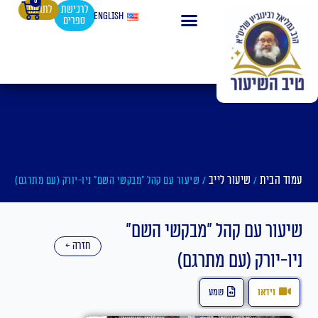
0
עגלת
ילוג
לרכישת
לתרומה
English
ספרים
קניות
תוכן
עמוד הבית
שיעור לייב
/
/ שיעור עם קהל "מבקשי השם" ניו-יורק (עם מתרגם)
שיעור עם קהל "מבקשי השם"
חזרה ←
ניו-יורק (עם מתרגם)
וידאו
שמע