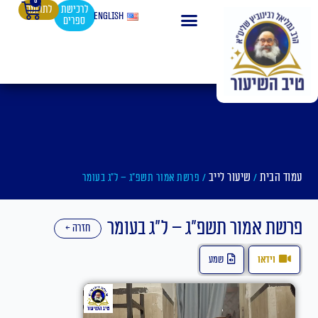
0
עגלת
ילוג
לרכישת
לתרומה
English
ספרים
קניות
תוכן
עמוד הבית
שיעור לייב
/
/ פרשת אמור תשפ"ג – ל"ג בעומר
פרשת אמור תשפ"ג – ל"ג בעומר
חזרה ←
וידאו
שמע