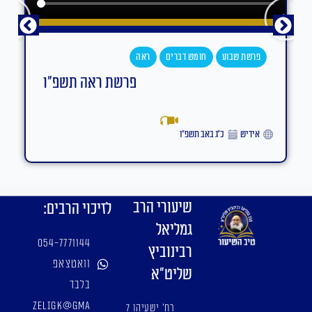
פרשת שבוע
חומש דברים
ראה
פרשת ראה תשפ"ו
אידיש
כ״ג באב תשפ״ו
שיעורי הרב
לזיכוי הרבים:
גמליאל
054-7771144
רבינוביץ
וואטצאפ
שליט"א
בלבד
zeligk@gma
רח' ישעיהו 7