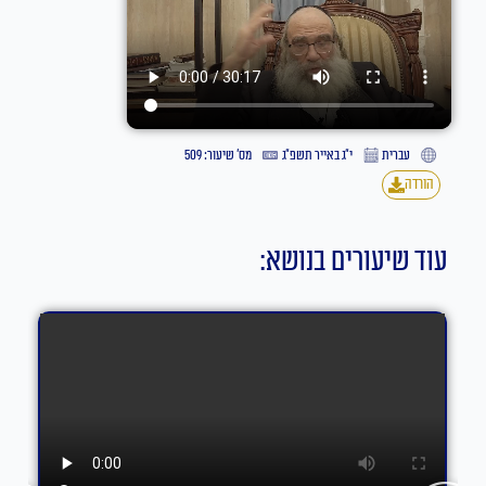
עברית
י״ג באייר תשפ״ג
מס' שיעור: 509
הורדה
עוד שיעורים בנושא: