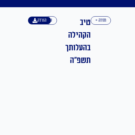
טיב
חזרה ←
עברית
הורדה
הקהילה
בהעלותך
תשפ"ה