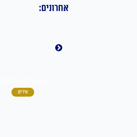
אחרונים:
י
טיב הקהילה מטות-מסעי
תשפ"ו
טיב הקהילה פנחס תשפ"ו
עברית
אידיש