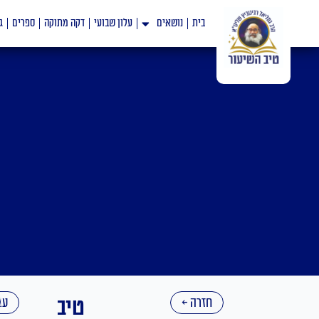
ילוג
בית
נושאים
עלון שבועי
דקה מתוקה
ספרים
ג
תוכן
חזרה ←
טיב
עב