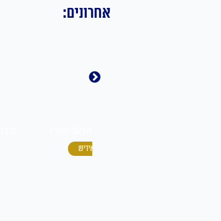
אחרונים:
ו
טיב הקהילה ראה תשפ"ו
טיב הקהילה עקב תשפ"ו
עברית
אידיש