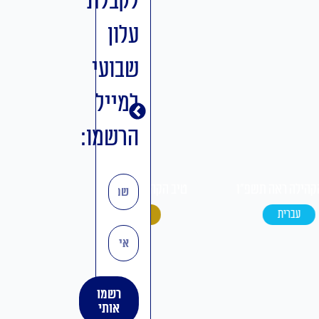
לקבלת
עלון
שבועי
למייל
הרשמו:
טיב הקהילה ואתחנן-נחמו
שם
טיב הקהילה עקב תשפ"ו
תשפ"ו
עברית
אידיש
אימייל
רשמו
אותי