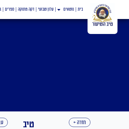
ילוג
בית
נושאים
עלון שבועי
דקה מתוקה
ספרים
ג
תוכן
חזרה ←
טיב
עב