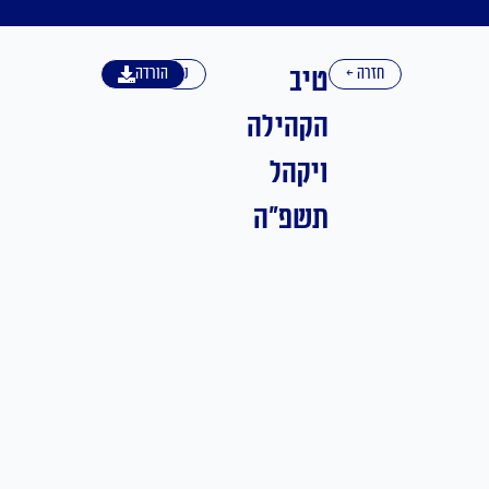
טיב
חזרה ←
עברית
הורדה
הקהילה
ויקהל
תשפ"ה