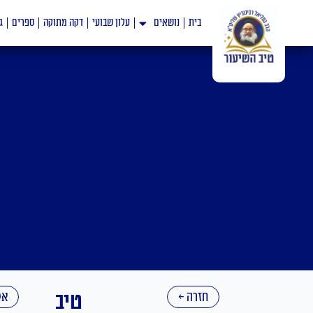
ילוג
בית
נושאים
עלון שבועי
דקה מתוקה
ספרים
ג
תוכן
חזרה ←
טיב
אי