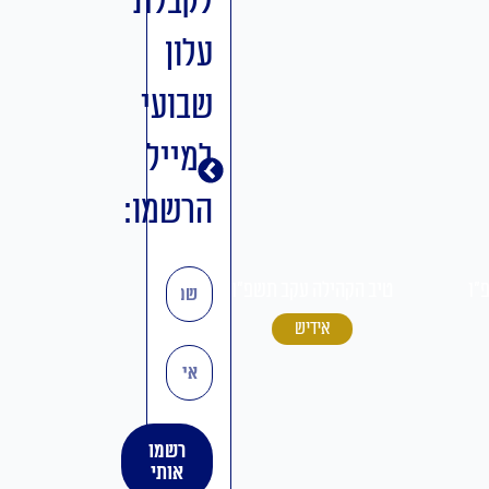
לקבלת
עלון
שבועי
למייל
הרשמו:
טיב הקהילה ואתחנן-נחמו
שם
טיב הקהילה עקב תשפ"ו
תשפ"ו
עברית
אידיש
אימייל
רשמו
אותי