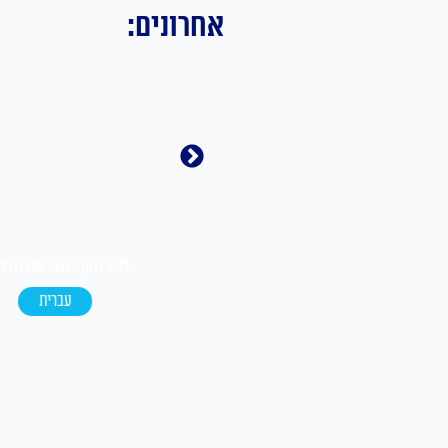
אחרונים:
ו
טיב הקהילה ראה תשפ"ו
טיב הקהילה עקב תשפ"ו
עברית
אידיש