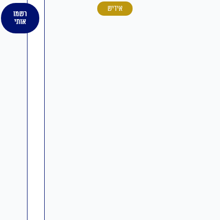
אידיש
רשמו
אותי