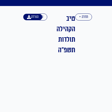
טיב
חזרה ←
עברית
הורדה
הקהילה
תולדות
תשפ"ה