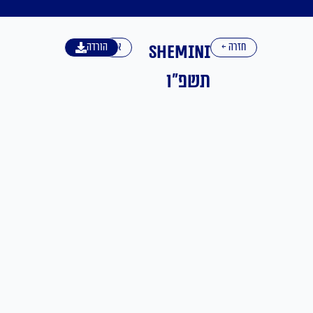
Shemini
חזרה ←
אנגלית
הורדה
תשפ"ו