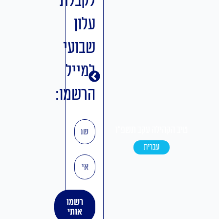
לקבלת
עלון
שבועי
למייל
הרשמו:
טיב הקהילה ואתחנן-נחמו
שם
טיב הקהילה עקב תשפ"ו
תשפ"ו
עברית
אידיש
אימייל
רשמו
אותי