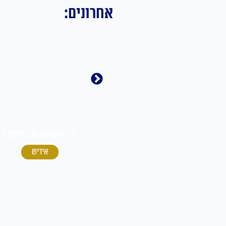
אחרונים:
ו
טיב הקהילה ראה תשפ"ו
טיב הקהילה עקב תשפ"ו
עברית
אידיש