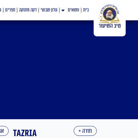
ילוג
בית
נושאים
עלון שבועי
דקה מתוקה
ספרים
ג
תוכן
חזרה ←
Tazria
אנ