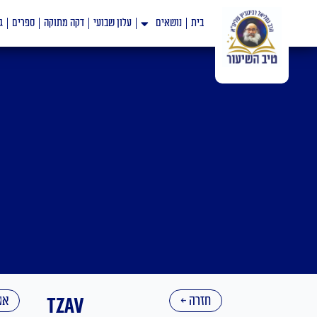
ילוג
בית
נושאים
עלון שבועי
דקה מתוקה
ספרים
ג
תוכן
חזרה ←
Tzav
אנ