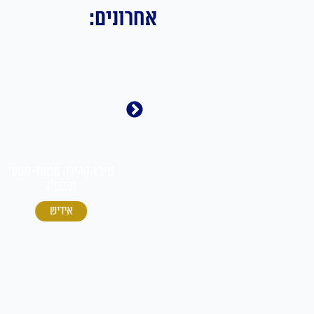
אחרונים:
י
טיב הקהילה מטות-מסעי
תשפ"ו
טיב הקהילה פנחס תשפ"ו
עברית
אידיש