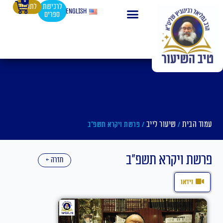
0
עגלת
ילוג
לרכישת
לתרומה
English
ספרים
קניות
תוכן
עמוד הבית
שיעור לייב
/
/ פרשת ויקרא תשפ"ב
פרשת ויקרא תשפ"ב
חזרה ←
וידאו