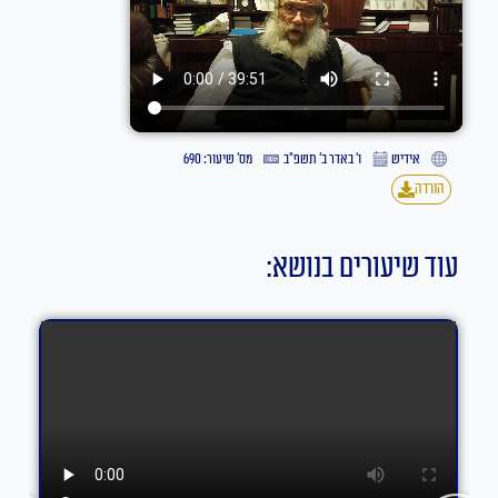
אידיש
ו׳ באדר ב׳ תשפ״ב
מס' שיעור: 690
הורדה
עוד שיעורים בנושא: