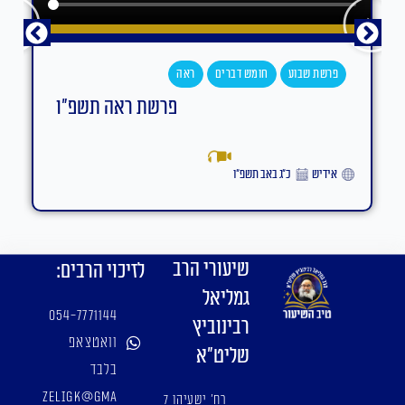
פרשת שבוע
חומש דברים
ראה
פרשת ראה תשפ"ו
אידיש
כ״ג באב תשפ״ו
שיעורי הרב
לזיכוי הרבים:
גמליאל
054-7771144
רבינוביץ
וואטצאפ
שליט"א
בלבד
zeligk@gma
רח' ישעיהו 7