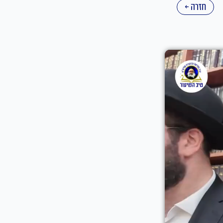
חזרה ←