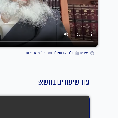
אידיש
כ״ד באב תשפ״ה
מס' שיעור: 1519
עוד שיעורים בנושא: