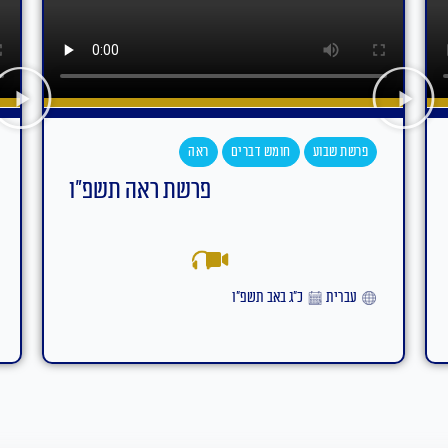
פרשת שבוע
חומש דברים
עקב
פרשת עקב תשפ"ו
אידיש
ט״ז באב תשפ״ו