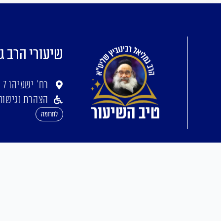
שיעורי הרב ג
רח' ישעיהו 7 ירושלים
הצהרת נגישות
לתרומה