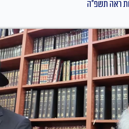
שת ראה תשפ"ה