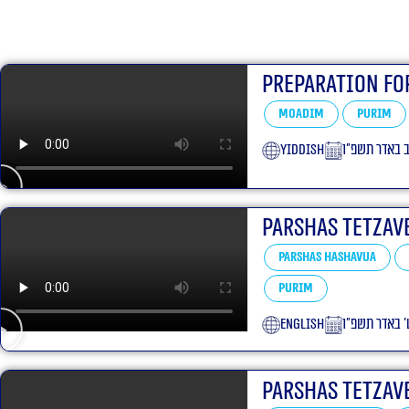
Preparation Fo
Moadim
Purim
yiddish
ב באדר תשפ״ו
Parshas Tetzav
Parshas Hashavua
Purim
English
׳ באדר תשפ״ו
Parshas Tetzav