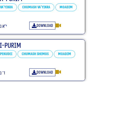
Va'yikra
Chumash Va'yikra
Moadim
Download
י״א ב
i-Purim
Pekudei
Chumash Shemos
Moadim
Download
ד׳ ב
eh – Purim
Tetzaveh
Chumash Shemos
Moadim