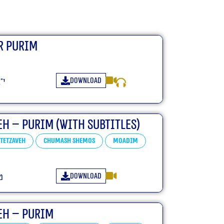
r Purim
Download
י״
eh – Purim (With Subtitles)
Tetzaveh
Chumash Shemos
Moadim
Download
ט
eh – Purim