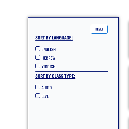
reset
Sort by language:
English
hebrew
yiddish
Sort by class type:
Audio
live