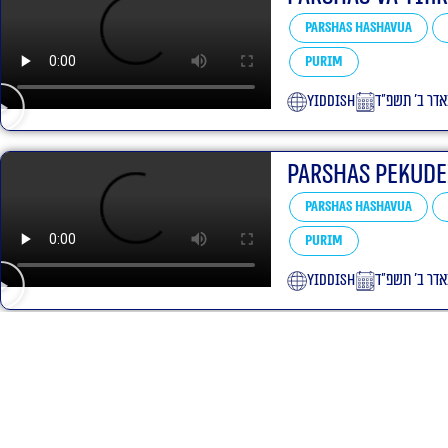
Parshas Hashavua
Purim
yiddish
אדר ב׳ תשפ״ד
Parshas Pekude
Parshas Hashavua
Purim
yiddish
אדר ב׳ תשפ״ד
Parshas Tetzav
Parshas Hashavua
Purim