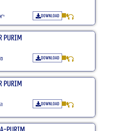
Download
י״א
r Purim
Download
ט׳
r Purim
Download
ה׳
ra-Purim